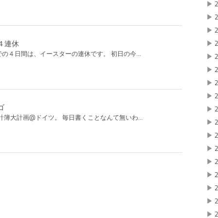
▶
2
▶
2
▶
2
４連休
▶
2
までの４日間は、イースターの連休です。 初日の今…
▶
2
▶
2
▶
2
▶
2
ゴ
▶
2
計簿大計画@ドイツ。 毎日書くことなんて無いわ…
▶
2
▶
2
▶
2
▶
2
▶
2
▶
2
▶
2
▶
2