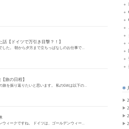
た話【ドイツで万引き目撃？！】
でした。 朝から夕方まで立ちっぱなしのお仕事で…
の旅【旅の日程】
日の旅を振り返りたいと思います。 私のGWは以下の…
▶
2
▶
2
▶
2
休
▶
2
ンウィークですね。 ドイツは、ゴールデンウィー…