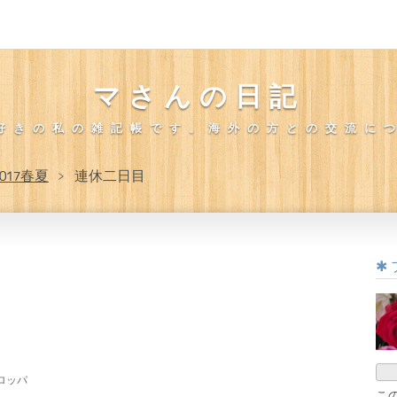
マさんの日記
好きの私の雑記帳です。海外の方との交流に
017春夏
>
連休二日目
ロッパ
こ