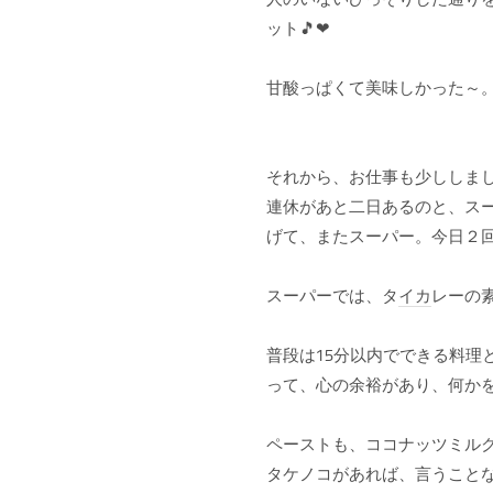
人のいないひっそりした通り
ット🎵❤
甘酸っぱくて美味しかった～
それから、お仕事も少ししま
連休があと二日あるのと、ス
げて、またスーパー。今日２
スーパーでは、タ
イカ
レーの
普段は15分以内でできる料理
って、心の余裕があり、何か
ペーストも、ココナッツミル
タケノコがあれば、言うこと