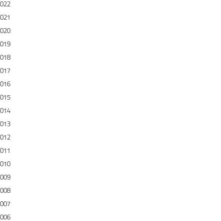
022
021
020
019
018
017
016
015
014
013
012
011
010
009
008
007
006